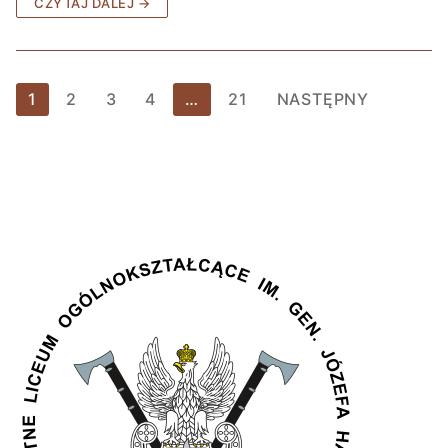
CZYTAJ DALEJ →
1
2
3
4
…
21
NASTĘPNY