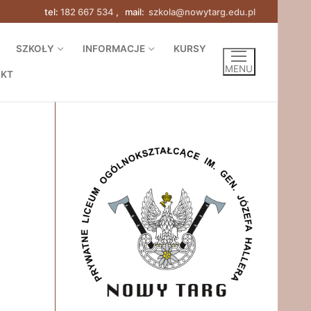
tel:
182 667 534
, mail:
szkola@nowytarg.edu.pl
SZKOŁY
INFORMACJE
KURSY
MENU
AKT