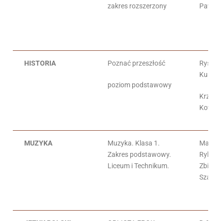
zakres rozszerzony
Paweł 
HISTORIA
Poznać przeszłość
Rysza
Kulesz
poziom podstawowy
Krzysz
Kowal
MUZYKA
Muzyka. Klasa 1.
Małgo
Zakres podstawowy.
Rykow
Liceum i Technikum.
Zbigni
Szałko