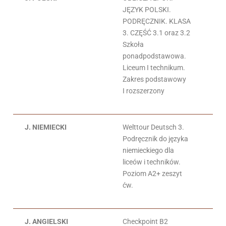
JĘZYK POLSKI.
Ad
PODRĘCZNIK. KLASA
Da
3. CZĘŚĆ 3.1 oraz 3.2
Szkoła
ponadpodstawowa.
Liceum I technikum.
Zakres podstawowy
I rozszerzony
J. NIEMIECKI
Welttour Deutsch 3.
S.
Podręcznik do języka
Dw
niemieckiego dla
liceów i techników.
Poziom A2+ zeszyt
ćw.
J. ANGIELSKI
Checkpoint B2
Da