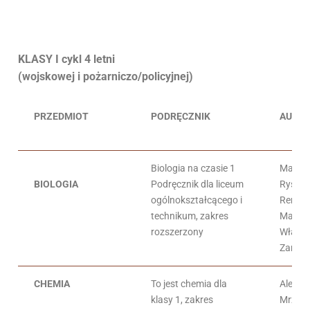
KLASY I cykl 4 letni
(wojskowej i pożarniczo/policyjnej)
PRZEDMIOT
PODRĘCZNIK
AUTO
Biologia na czasie 1
Marek 
BIOLOGIA
Podręcznik dla liceum
Ryszar
ogólnokształcącego i
Renat
technikum, zakres
Matus
rozszerzony
Włady
Zamac
CHEMIA
To jest chemia dla
Aleksa
klasy 1, zakres
Mrzigo