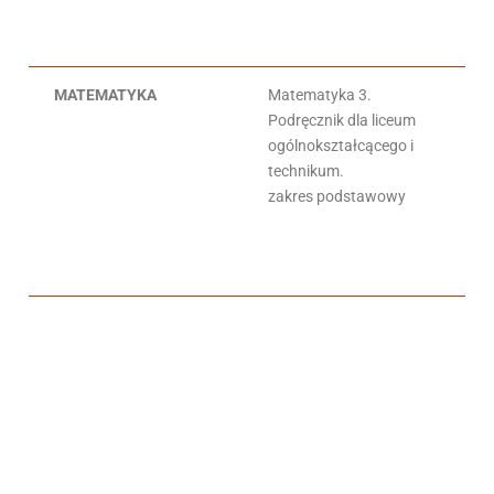
Ci
MATEMATYKA
Matematyka 3.
W.
Podręcznik dla liceum
L.
ogólnokształcącego i
J.
technikum.
G.
zakres podstawowy