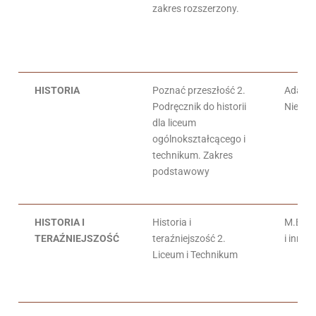
zakres rozszerzony.
HISTORIA
Poznać przeszłość 2.
Adam K
Podręcznik do historii
Niewę
dla liceum
ogólnokształcącego i
technikum. Zakres
podstawowy
HISTORIA I
Historia i
M.Bucz
TERAŹNIEJSZOŚĆ
teraźniejszość 2.
i inni
Liceum i Technikum