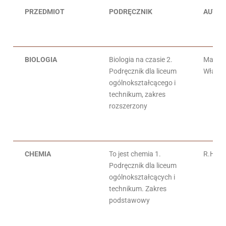
PRZEDMIOT
PODRĘCZNIK
AUTO
BIOLOGIA
Biologia na czasie 2.
Marek 
Podręcznik dla liceum
Włady
ogólnokształcącego i
technikum, zakres
rozszerzony
CHEMIA
To jest chemia 1.
R.Hass
Podręcznik dla liceum
ogólnokształcących i
technikum. Zakres
podstawowy