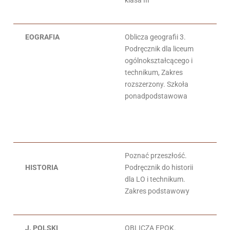
klasa III
EOGRAFIA
Oblicza geografii 3.
Ma
Podręcznik dla liceum
Te
ogólnokształcącego i
Ro
technikum, Zakres
To
rozszerzony. Szkoła
Ma
ponadpodstawowa
Poznać przeszłość.
An
HISTORIA
Podręcznik do historii
T.
dla LO i technikum.
Zakres podstawowy
J. POLSKI
OBLICZA EPOK.
Da