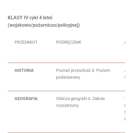
KLASY IV cykl 4 letni
(wojskowo/pożarniczo/policyjnej)
PRZEDMIOT
PODRĘCZNIK
AUT
HISTORIA
Poznać przeszłość 4. Poziom
J. K
podstawowy.
S. R
GEOGRAFIA
Oblicza geografii 4. Zakres
Tom
rozszerzony
Czes
Marc
Paw