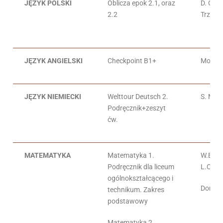
JĘZYK POLSKI
Oblicza epok 2.1, oraz
D. Chem
2.2
Trześn
JĘZYK ANGIELSKI
Checkpoint B1+
Monika
JĘZYK NIEMIECKI
Welttour Deutsch 2.
S. Mró
Podręcznik+zeszyt
ćw.
MATEMATYKA
Matematyka 1.
W.Babi
Podręcznik dla liceum
L.Chań
ogólnokształcącego i
Dorota
technikum. Zakres
podstawowy
Matematyka 2.