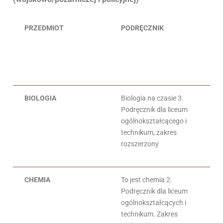
PRZEDMIOT
PODRĘCZNIK
AU
BIOLOGIA
Biologia na czasie 3.
Fr
Podręcznik dla liceum
Ma
ogólnokształcącego i
An
technikum, zakres
Jo
rozszerzony
CHEMIA
To jest chemia 2.
R.
Podręcznik dla liceum
J.
ogólnokształcących i
technikum. Zakres