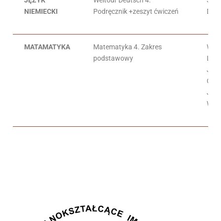
JĘZYK
Weltour Deutsch 4.
S. M
NIEMIECKI
Podręcznik +zeszyt ćwiczeń
Dwo
MATAMATYKA
Matematyka 4. Zakres
Wojc
podstawowy
Lech
Joa
Cza
Jola
Wes