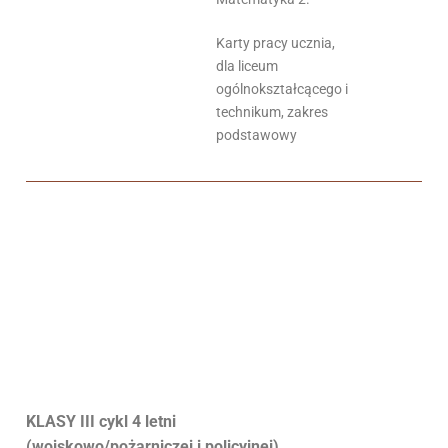
Karty pracy ucznia,
dla liceum
ogólnokształcącego i
technikum, zakres
podstawowy
KLASY III cykl 4 letni
(wojskowo/pożarniczej i policyjnej)