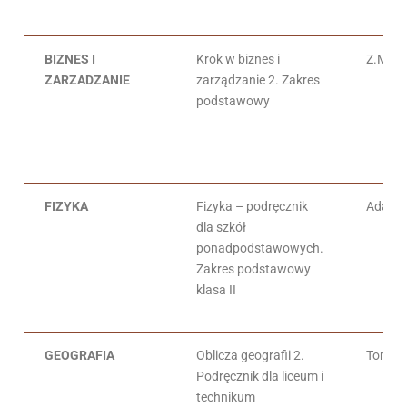
BIZNES I
Krok w biznes i
Z.Maki
ZARZADZANIE
zarządzanie 2. Zakres
podstawowy
FIZYKA
Fizyka – podręcznik
Adam 
dla szkół
ponadpodstawowych.
Zakres podstawowy
klasa II
GEOGRAFIA
Oblicza geografii 2.
Tomasz
Podręcznik dla liceum i
technikum