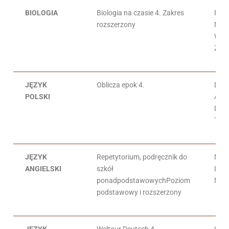
BIOLOGIA
Biologia na czasie 4. Zakres
Fran
rozszerzony
Mare
Wła
Zam
JĘZYK
Oblicza epok 4.
Dari
POLSKI
Adam
Dari
Trze
JĘZYK
Repetytorium, podręcznik do
Mart
ANGIELSKI
szkół
Lynd
ponadpodstawowychPoziom
Moni
podstawowy i rozszerzony