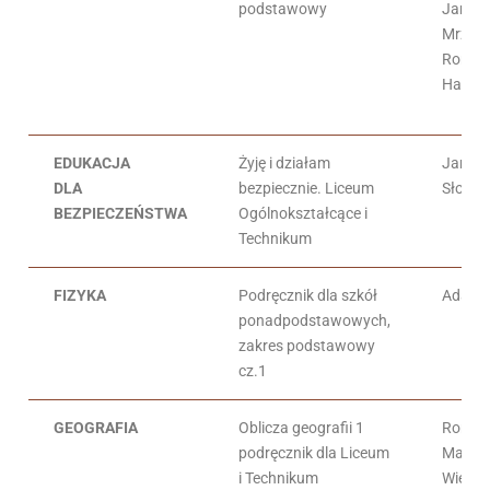
podstawowy
Janus
Mrzigo
Romua
Hassa
EDUKACJA
Żyję i działam
Jaros
DLA
bezpiecznie. Liceum
Słoma
BEZPIECZEŃSTWA
Ogólnokształcące i
Technikum
FIZYKA
Podręcznik dla szkół
Adam 
ponadpodstawowych,
zakres podstawowy
cz.1
GEOGRAFIA
Oblicza geografii 1
Roma
podręcznik dla Liceum
Malarz
i Technikum
Więcko