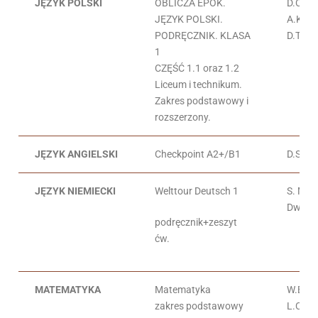
JĘZYK POLSKI
OBLICZA EPOK.
D.Che
JĘZYK POLSKI.
A.Kalb
PODRĘCZNIK. KLASA
D.Trze
1
CZĘŚĆ 1.1 oraz 1.2
Liceum i technikum.
Zakres podstawowy i
rozszerzony.
JĘZYK ANGIELSKI
Checkpoint A2+/B1
D.Spen
JĘZYK NIEMIECKI
Welttour Deutsch 1
S. Mró
Dworn
podręcznik+zeszyt
ćw.
MATEMATYKA
Matematyka
W.Babi
zakres podstawowy
L.Cha