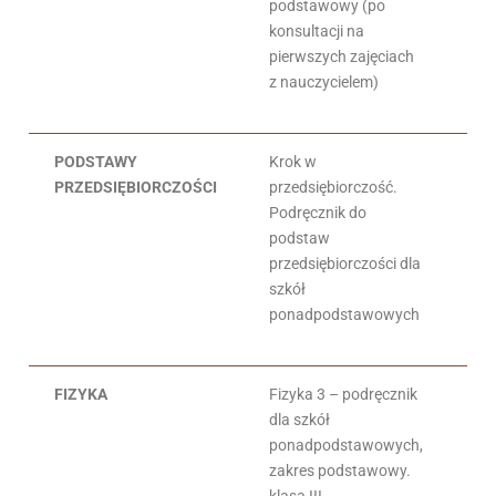
podstawowy (po
konsultacji na
pierwszych zajęciach
z nauczycielem)
PODSTAWY
Krok w
Zb
PRZEDSIĘBIORCZOŚCI
przedsiębiorczość.
To
Podręcznik do
An
podstaw
Jo
przedsiębiorczości dla
To
szkół
ponadpodstawowych
FIZYKA
Fizyka 3 – podręcznik
Ad
dla szkół
ponadpodstawowych,
zakres podstawowy.