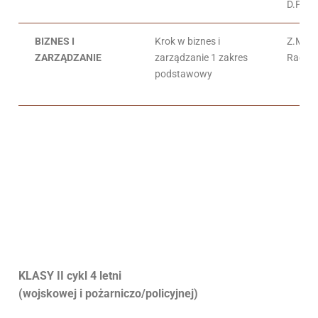
D.Ponc
BIZNES I
Krok w biznes i
Z.Makie
ZARZĄDZANIE
zarządzanie 1 zakres
Rachw
podstawowy
KLASY II cykl 4 letni
(wojskowej i pożarniczo/policyjnej)