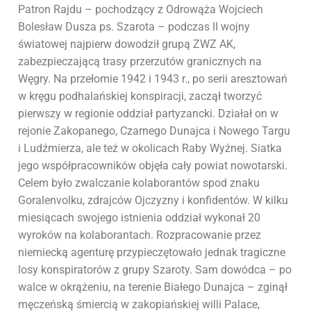
Patron Rajdu – pochodzący z Odrowąża Wojciech
Bolesław Dusza ps. Szarota – podczas II wojny
światowej najpierw dowodził grupą ZWZ AK,
zabezpieczającą trasy przerzutów granicznych na
Węgry. Na przełomie 1942 i 1943 r., po serii aresztowań
w kręgu podhalańskiej konspiracji, zaczął tworzyć
pierwszy w regionie oddział partyzancki. Działał on w
rejonie Zakopanego, Czarnego Dunajca i Nowego Targu
i Ludźmierza, ale też w okolicach Raby Wyżnej. Siatka
jego współpracowników objęła cały powiat nowotarski.
Celem było zwalczanie kolaborantów spod znaku
Goralenvolku, zdrajców Ojczyzny i konfidentów. W kilku
miesiącach swojego istnienia oddział wykonał 20
wyroków na kolaborantach. Rozpracowanie przez
niemiecką agenturę przypieczętowało jednak tragiczne
losy konspiratorów z grupy Szaroty. Sam dowódca – po
walce w okrążeniu, na terenie Białego Dunajca – zginął
męczeńską śmiercią w zakopiańskiej willi Palace,