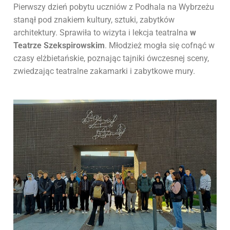
Pierwszy dzień pobytu uczniów z Podhala na Wybrzeżu
stanął pod znakiem kultury, sztuki, zabytków
architektury. Sprawiła to wizyta i lekcja teatralna
w
Teatrze Szekspirowskim
. Młodzież mogła się cofnąć w
czasy elżbietańskie, poznając tajniki ówczesnej sceny,
zwiedzając teatralne zakamarki i zabytkowe mury.