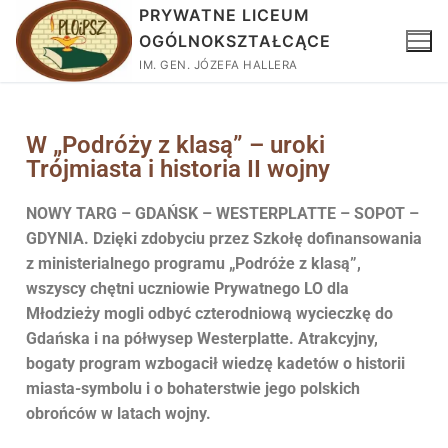
PRYWATNE LICEUM
OGÓLNOKSZTAŁCĄCE
IM. GEN. JÓZEFA HALLERA
W „Podróży z klasą” – uroki
Trójmiasta i historia II wojny
NOWY TARG – GDAŃSK – WESTERPLATTE – SOPOT –
GDYNIA. Dzięki zdobyciu przez Szkołę dofinansowania
z ministerialnego programu „Podróże z klasą”,
wszyscy chętni uczniowie Prywatnego LO dla
Młodzieży mogli odbyć czterodniową wycieczkę do
Gdańska i na półwysep Westerplatte. Atrakcyjny,
bogaty program wzbogacił wiedzę kadetów o historii
miasta-symbolu i o bohaterstwie jego polskich
obrońców w latach wojny.