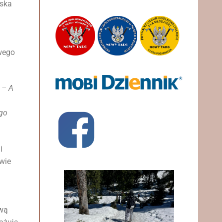
wska
owego
.
– A
ego
i
wie
ową