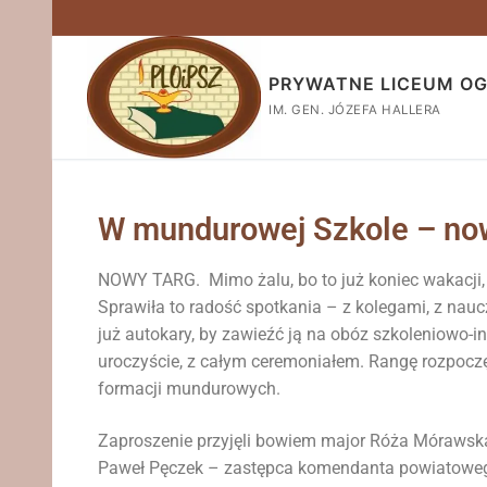
PRYWATNE LICEUM O
IM. GEN. JÓZEFA HALLERA
W mundurowej Szkole – now
NOWY TARG. Mimo żalu, bo to już koniec wakacji,
Sprawiła to radość spotkania – z kolegami, z nau
już autokary, by zawieźć ją na obóz szkoleniowo-in
uroczyście, z całym ceremoniałem. Rangę rozpoczę
formacji mundurowych.
Zaproszenie przyjęli bowiem major Róża Mórawsk
Paweł Pęczek – zastępca komendanta powiatoweg