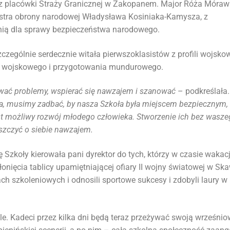
 z placówki Straży Granicznej w Zakopanem. Major Róża Móra
nistra obrony narodowej Władysława Kosiniaka-Kamysza, z
nią dla sprawy bezpieczeństwa narodowego.
zczególnie serdecznie witała pierwszoklasistów z profili wojsk
ia wojskowego i przygotowania mundurowego.
wać problemy, wspierać się nawzajem i szanować
– podkreślała
a, musimy zadbać, by nasza Szkoła była miejscem bezpiecznym,
est możliwy rozwój młodego człowieka. Stworzenie ich bez wasz
oszczyć o siebie nawzajem.
 Szkoły kierowała pani dyrektor do tych, którzy w czasie wakacj
ięcia tablicy upamiętniającej ofiary II wojny światowej w Ska
zach szkoleniowych i odnosili sportowe sukcesy i zdobyli laury w
le. Kadeci przez kilka dni będą teraz przeżywać swoją wrześni