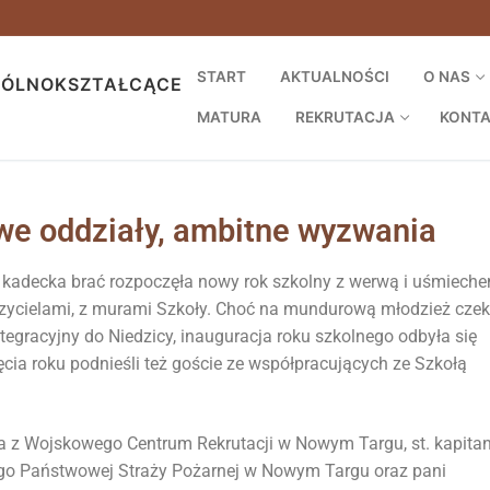
START
AKTUALNOŚCI
O NAS
GÓLNOKSZTAŁCĄCE
MATURA
REKRUTACJA
KONT
e oddziały, ambitne wyzwania
 kadecka brać rozpoczęła nowy rok szkolny z werwą i uśmieche
czycielami, z murami Szkoły. Choć na mundurową młodzież czek
tegracyjny do Niedzicy, inauguracja roku szkolnego odbyła się
cia roku podnieśli też goście ze współpracujących ze Szkołą
a z Wojskowego Centrum Rekrutacji w Nowym Targu, st. kapita
o Państwowej Straży Pożarnej w Nowym Targu oraz pani