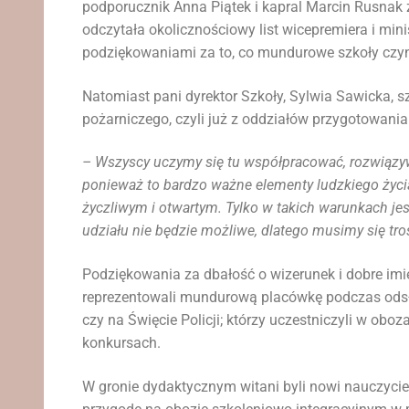
podporucznik Anna Piątek i kapral Marcin Rusnak
odczytała okolicznościowy list wicepremiera i mi
podziękowaniami za to, co mundurowe szkoły czy
Natomiast pani dyrektor Szkoły, Sylwia Sawicka, s
pożarniczego, czyli już z oddziałów przygotowan
– Wszyscy uczymy się tu współpracować, rozwiązy
ponieważ to bardzo ważne elementy ludzkiego życi
życzliwym i otwartym. Tylko w takich warunkach j
udziału nie będzie możliwe, dlatego musimy się tr
Podziękowania za dbałość o wizerunek i dobre imię
reprezentowali mundurową placówkę podczas odsłon
czy na Święcie Policji; którzy uczestniczyli w obo
konkursach.
W gronie dydaktycznym witani byli nowi nauczycie