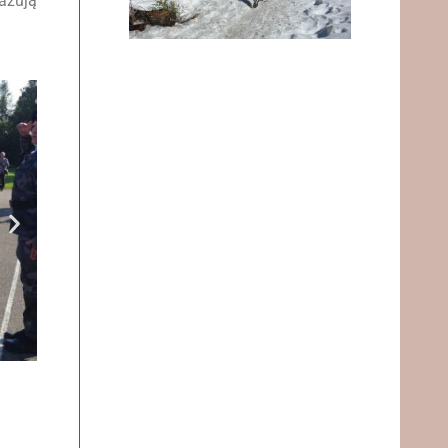
gażują