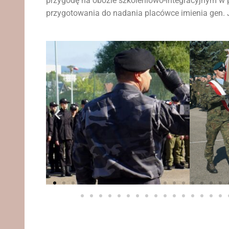
przygodę na obozie szkoleniowo-integracyjnym w p
przygotowania do nadania placówce imienia gen. J