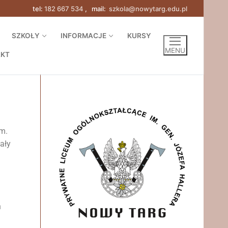
tel:
182 667 534
, mail:
szkola@nowytarg.edu.pl
SZKOŁY
INFORMACJE
KURSY
MENU
AKT
m.
ały
n