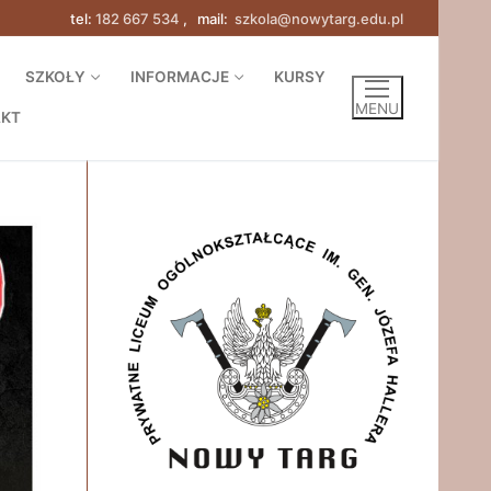
tel:
182 667 534
, mail:
szkola@nowytarg.edu.pl
SZKOŁY
INFORMACJE
KURSY
MENU
AKT