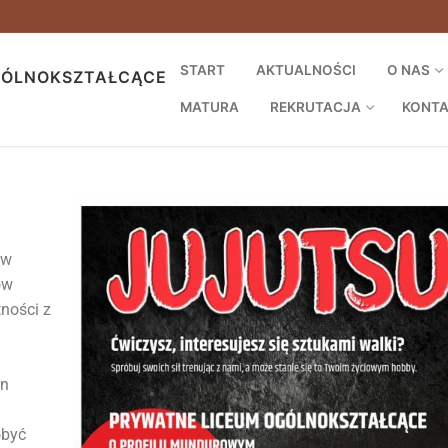
START
AKTUALNOŚCI
O NAS
GÓLNOKSZTAŁCĄCE
MATURA
REKRUTACJA
KONT
 w
ów
ności z
an
obyć