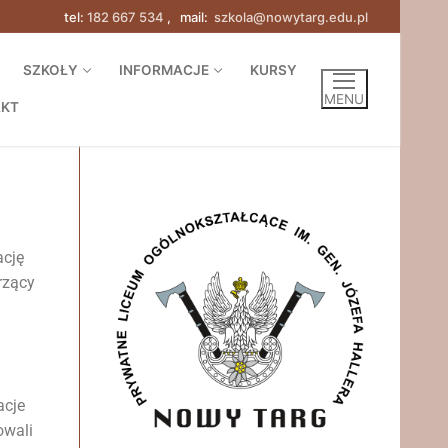
tel:
182 667 534
, mail:
szkola@nowytarg.edu.pl
SZKOŁY
INFORMACJE
KURSY
MENU
AKT
ację
rzący
acje
owali