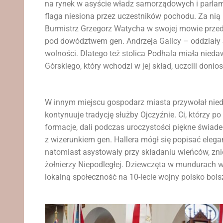
na rynek w asyście władz samorządowych i parlame
flaga niesiona przez uczestników pochodu. Za nią
Burmistrz Grzegorz Watycha w swojej mowie przed
pod dowództwem gen. Andrzeja Galicy – oddziały 
wolności. Dlatego też stolica Podhala miała nieda
Górskiego, który wchodzi w jej skład, uczcili doni
W innym miejscu gospodarz miasta przywołał nied
kontynuuje tradycję służby Ojczyźnie. Ci, którzy 
formacje, dali podczas uroczystości piękne świa
z wizerunkiem gen. Hallera mógł się popisać eleg
natomiast asystowały przy składaniu wieńców, znic
żołnierzy Niepodległej. Dziewczęta w mundurach 
lokalną społeczność na 10-lecie wojny polsko bolsz