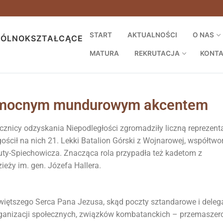
START
AKTUALNOŚCI
O NAS
GÓLNOKSZTAŁCĄCE
MATURA
REKRUTACJA
KONT
 z mocnym mundurowym akcentem
nicy odzyskania Niepodległości zgromadziły liczną reprezent
gościł na nich 21. Lekki Batalion Górski z Wojnarowej, współtwo
uty-Spiechowicza. Znacząca rola przypadła też kadetom z
eży im. gen. Józefa Hallera.
więtszego Serca Pana Jezusa, skąd poczty sztandarowe i deleg
rganizacji społecznych, związków kombatanckich – przemaszer