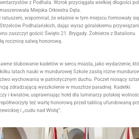
ntarzystów z Podhala. Wzrok przyciągała wielkiej długości po
 maszerowała Miejska Orkiestra Dęta.
 ratuszem, wspomniał, że właśnie w tym miejscu formowały się
Strzelców Podhalańskich, dając wyraz góralskiemu przywiązan
wno zaszczyt gościć Święto 21. Brygady. Żołnierze z Batalionu
osłą rocznicę salwą honorową.
awne ślubowanie kadetów w sercu miasta, jako wydarzenie, któ
po kilku latach nauki w mundurowej Szkole zasilą różne munduro
dectwo wychowania w patriotycznym duchu. Poczet niosący szta
ancją zdradzającą wyszkolenie w musztrze paradnej. Kadetki
zy i kwiatów, usprawniając hołd dla luminarzy polskiej wolności
współtworzyły też wartę honorową przed tablicą ufundowaną pr
ewickiej i „cudu nad Wisłą”.