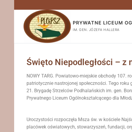
PRYWATNE LICEUM O
IM. GEN. JÓZEFA HALLERA
Święto Niepodległości –
NOWY TARG. Powiatowo-miejskie obchody 107. rocz
patriotycznie nastrojonej społeczności. Tego roku 
21. Brygadę Strzelców Podhalańskich im. gen. Bor
Prywatnego Liceum Ogólnokształcącego dla Młodzi
Uroczystości rozpoczęła Msza św. w kościele Najś
placówek oświatowych, stowarzyszeń, fundacji, o