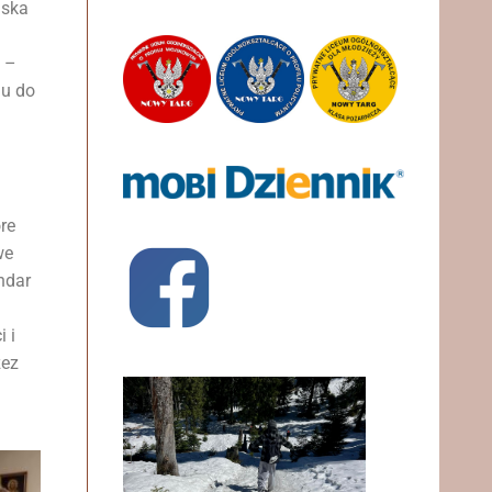
lska
 –
iu do
re
we
ndar
 i
zez