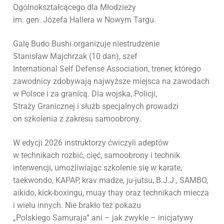
Ogólnokształcącego dla Młodzieży
im. gen. Józefa Hallera w Nowym Targu.
Galę Budo Bushi organizuje niestrudzenie
Stanisław Majchrzak (10 dan), szef
International Self Defense Association, trener, którego
zawodnicy zdobywają najwyższe miejsca na zawodach
w Polsce i za granicą. Dla wojska, Policji,
Straży Granicznej i służb specjalnych prowadzi
on szkolenia z zakresu samoobrony.
W edycji 2026 instruktorzy ćwiczyli adeptów
w technikach rozbić, cięć, samoobrony i technik
interwencji, umożliwiając szkolenie się w karate,
taekwondo, KAPAP, krav madze, ju-jutsu, B.J.J., SAMBO,
aikido, kick-boxingu, muay thay oraz technikach miecza
i wielu innych. Nie brakło też pokazu
„Polskiego Samuraja” ani – jak zwykle – inicjatywy