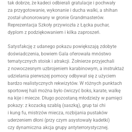
tak dobrze, że kadeci odbierali gratulacje i pochwały
za przygotowanie, wykonanie i ducha walki, a shihan
został uhonorowany w gronie Grandmasterów.
Reprezentacja Szkoły przywiozła z Łącka puchar,
dyplom z podziękowaniem i kilka zaproszeń.
Satysfakcję z udanego pokazu powiększają zdobyte
doświadczenia, bowiem Gala oferowała mnóstwo
tematycznych stoisk i atrakcji. Żołnierze przyjechali
z nowoczesnym uzbrojeniem karabinowym, a instruktaż
udzielania pierwszej pomocy odbywał się z użyciem
bardzo realistycznych rekwizytów. W różnych punktach
sportowej hali można było ćwiczyć boks, karate, walkę
na kije i miecze. Długo pozostaną młodzieży w pamięci
pokazy: z kozacką szablą (saszką), grup tai chi
i kung fu, mistrzów miecza, rozbijania pustaków
uderzeniem dłoni (przy czym asystowały kadetki)
czy dynamiczna akcja grupy antyterrorystycznej.