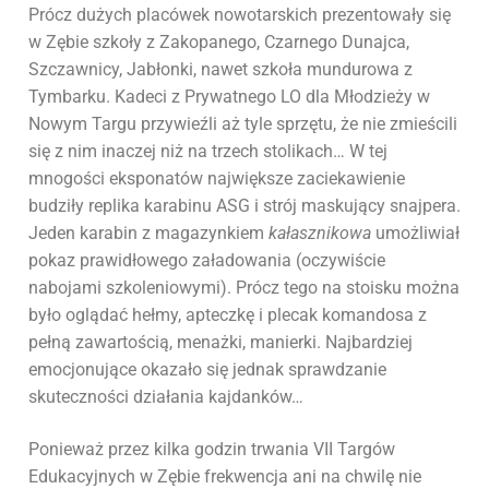
Prócz dużych placówek nowotarskich prezentowały się
w Zębie szkoły z Zakopanego, Czarnego Dunajca,
Szczawnicy, Jabłonki, nawet szkoła mundurowa z
Tymbarku. Kadeci z Prywatnego LO dla Młodzieży w
Nowym Targu przywieźli aż tyle sprzętu, że nie zmieścili
się z nim inaczej niż na trzech stolikach… W tej
mnogości eksponatów największe zaciekawienie
budziły replika karabinu ASG i strój maskujący snajpera.
Jeden karabin z magazynkiem
kałasznikowa
umożliwiał
pokaz prawidłowego załadowania (oczywiście
nabojami szkoleniowymi). Prócz tego na stoisku można
było oglądać hełmy, apteczkę i plecak komandosa z
pełną zawartością, menażki, manierki. Najbardziej
emocjonujące okazało się jednak sprawdzanie
skuteczności działania kajdanków…
Ponieważ przez kilka godzin trwania VII Targów
Edukacyjnych w Zębie frekwencja ani na chwilę nie