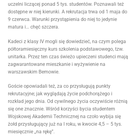
uczelni liczącej ponad 5 tys. studentów. Poznawali też
dostępne w niej kierunki. A rekrutacja trwa od 1 maja do
9 czerwca. Warunki przystąpienia do niej to jedynie
matura i… chęć szczera.
Kadeci z klasy IV mogli się dowiedzieć, na czym polega
półtoramiesięczny kurs szkolenia podstawowego, tzw.
unitarka. Przez ten czas świeżo upieczeni studenci mają
zagwarantowane mieszkanie i wyżywienie na
warszawskim Bemowie.
Goście opowiadali też, za co przysługują punkty
rekrutacyjne; jak wyglądają życie podchorążego i
rozkład jego dnia. Od cywilnego życia oczywiście różnią
się one znacznie. Wśród korzyści bycia studentem
Wojskowej Akademii Technicznej na czoło wybija się
żołd przysługujący już na I roku, w kwocie 4,5 – 5 tys.
miesięcznie „na rękę”.