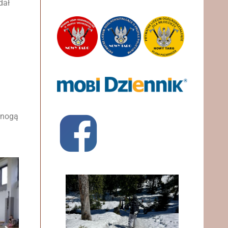
dał
 nogą