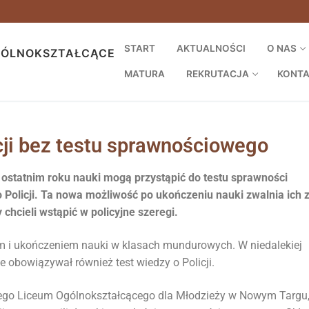
START
AKTUALNOŚCI
O NAS
GÓLNOKSZTAŁCĄCE
MATURA
REKRUTACJA
KONT
icji bez testu sprawnościowego
 ostatnim roku nauki mogą przystąpić do testu sprawności
do Policji. Ta nowa możliwość po ukończeniu nauki zwalnia ich 
 chcieli wstąpić w policyjne szeregi.
em i ukończeniem nauki w klasach mundurowych. W niedalekiej
ie obowiązywał również test wiedzy o Policji.
tnego Liceum Ogólnokształcącego dla Młodzieży w Nowym Targu