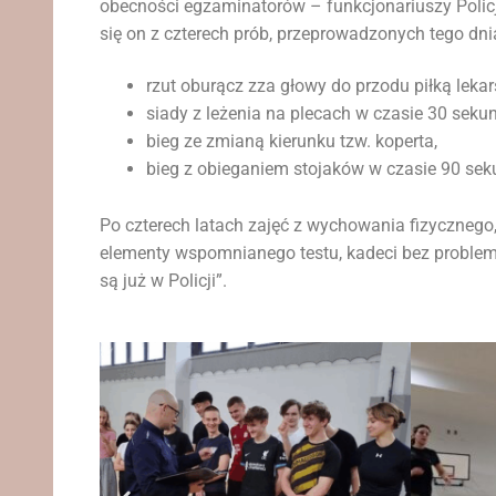
obecności egzaminatorów – funkcjonariuszy Policji
się on z czterech prób, przeprowadzonych tego dni
rzut oburącz zza głowy do przodu piłką lekar
siady z leżenia na plecach w czasie 30 sekun
bieg ze zmianą kierunku tzw. koperta,
bieg z obieganiem stojaków w czasie 90 sek
Po czterech latach zajęć z wychowania fizycznego
elementy wspomnianego testu, kadeci bez problemu
są już w Policji”.