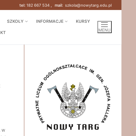
tel:
182 667 534
, mail:
szkola@nowytarg.edu.pl
SZKOŁY
INFORMACJE
KURSY
MENU
AKT
z
, w