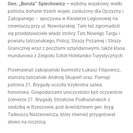
Gen. „Boruta” Spiechowicz –
wybitny wojskowy, wielki
patriota, bohater trzech wojen, zasłużony dla Ojczyzny i
Zakopanego – spoczywa w Kwaterze Legionowej na
cmentarzu przy ul. Nowotarskiej. Tam też zgromadzili
się przedstawiciele władz stolicy Tatr, Nowego Targu i
powiatu tatrzańskiego, Policji, Straży Pożarnej i Straży
Granicznej wraz z pocztami sztandarowymi, także klasa
mundurowa z Zespołu Szkół Hotelarsko-Turystycznych.
Przemawiali zakopiański burmistrz Łukasz Filipowicz,
starosta tatrzański Andrzej Skupień oraz. Pamięć
patrona 21. Brygady uczciła trzykrotna salwa
honorowa. Gospodarzami uroczystości byli oczywiście
żołnierze 21. Brygady Strzelców Podhalańskich z
siedzibą w Rzeszowie, pod dowództwem gen. bryg.
Tadeusza Nastarowicza, który również przygotował
słowo na rocznicę.