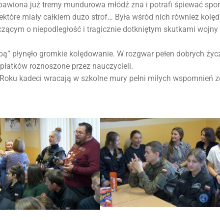
zbawiona już tremy mundurowa młódź zna i potrafi śpiewać spo
ektóre miały całkiem dużo strof… Była wśród nich również kolę
czącym o niepodległość i tragicznie dotkniętym skutkami wojny
labą” płynęło gromkie kolędowanie. W rozgwar pełen dobrych życ
opłatków roznoszone przez nauczycieli.
Roku kadeci wracają w szkolne mury pełni miłych wspomnień z