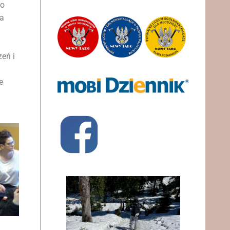
ro
da
zeń i
e