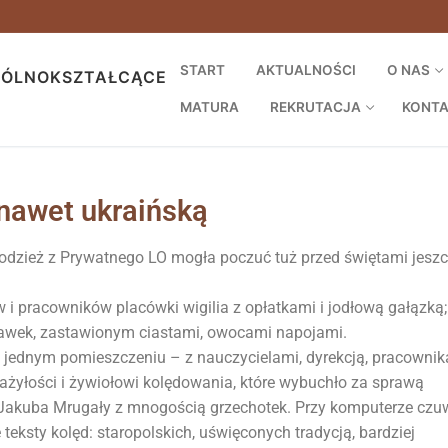
START
AKTUALNOŚCI
O NAS
GÓLNOKSZTAŁCĄCE
MATURA
REKRUTACJA
KONT
 nawet ukraińską
dzież z Prywatnego LO mogła poczuć tuż przed świętami jesz
i pracowników placówki wigilia z opłatkami i jodłową gałązką;
awek, zastawionym ciastami, owocami napojami.
w jednym pomieszczeniu – z nauczycielami, dyrekcją, pracowni
zażyłości i żywiołowi kolędowania, które wybuchło za sprawą
i Jakuba Mrugały z mnogością grzechotek. Przy komputerze czu
teksty kolęd: staropolskich, uświęconych tradycją, bardziej