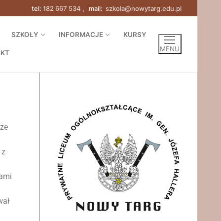
tel:
182 667 534
, mail:
szkola@nowytarg.edu.pl
SZKOŁY
INFORMACJE
KURSY
MENU
AKT
cze
 z
kami
wał