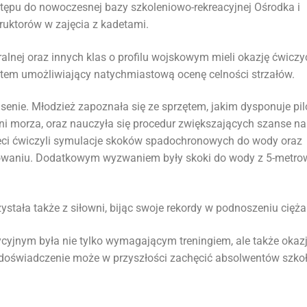
tępu do nowoczesnej bazy szkoleniowo-rekreacyjnej Ośrodka i
ktorów w zajęcia z kadetami.
alnej oraz innych klas o profilu wojskowym mieli okazję ćwiczy
ystem umożliwiający natychmiastową ocenę celności strzałów.
enie. Młodzież zapoznała się ze sprzętem, jakim dysponuje pil
hni morza, oraz nauczyła się procedur zwiększających szanse na
deci ćwiczyli symulacje skoków spadochronowych do wody oraz
owaniu. Dodatkowym wyzwaniem były skoki do wody z 5-metro
stała także z siłowni, bijąc swoje rekordy w podnoszeniu cięża
jnym była nie tylko wymagającym treningiem, ale także okaz
doświadczenie może w przyszłości zachęcić absolwentów szko