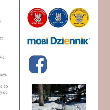
ć
ot
wej
rów.
ją do
ły do