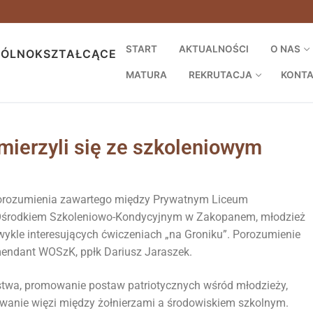
START
AKTUALNOŚCI
O NAS
GÓLNOKSZTAŁCĄCE
MATURA
REKRUTACJA
KONT
mierzyli się ze szkoleniowym
porozumienia zawartego między Prywatnym Liceum
Ośrodkiem Szkoleniowo-Kondycyjnym w Zakopanem, młodzież
kle interesujących ćwiczeniach „na Groniku”. Porozumienie
mendant WOSzK, ppłk Dariusz Jaraszek.
stwa, promowanie postaw patriotycznych wśród młodzieży,
owanie więzi między żołnierzami a środowiskiem szkolnym.