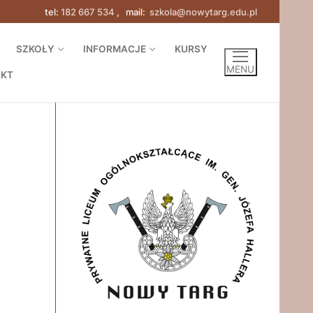
tel:
182 667 534
, mail:
szkola@nowytarg.edu.pl
SZKOŁY
INFORMACJE
KURSY
MENU
AKT