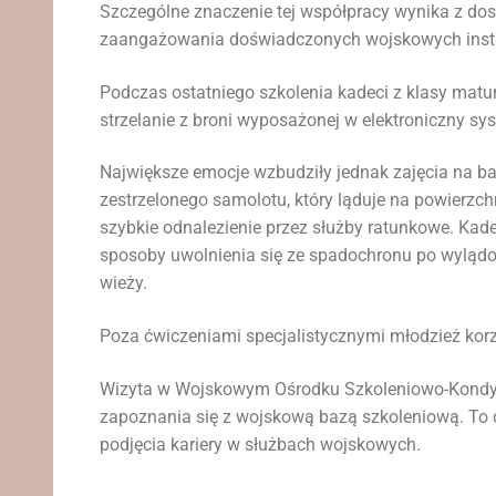
Szczególne znaczenie tej współpracy wynika z dos
zaangażowania doświadczonych wojskowych instru
Podczas ostatniego szkolenia kadeci z klasy matur
strzelanie z broni wyposażonej w elektroniczny s
Największe emocje wzbudziły jednak zajęcia na bas
zestrzelonego samolotu, który ląduje na powierzc
szybkie odnalezienie przez służby ratunkowe. Ka
sposoby uwolnienia się ze spadochronu po wyląd
wieży.
Poza ćwiczeniami specjalistycznymi młodzież korzy
Wizyta w Wojskowym Ośrodku Szkoleniowo-Kondycy
zapoznania się z wojskową bazą szkoleniową. To 
podjęcia kariery w służbach wojskowych.