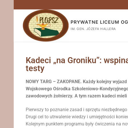
PRYWATNE LICEUM O
IM. GEN. JÓZEFA HALLERA
Kadeci „na Groniku”: wspin
testy
NOWY TARG – ZAKOPANE. Każdy kolejny wyjazd 
Wojskowego Ośrodka Szkoleniowo-Kondycyjnego 
zawodowych żołnierzy. A tym razem kadeci mieli d
Pierwszy to poznanie zasad i sprzętu niezbędneg
Drugi cel to utrwalenie wiedzy i umiejętności ko
Kolejnym punktem programu były ćwiczenia na nowy