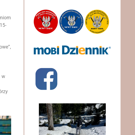
zeniom
15-
owe”,
j w
órzy