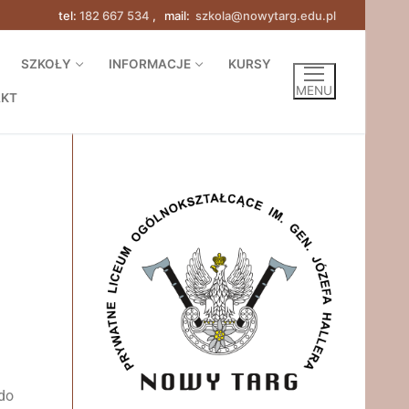
tel:
182 667 534
, mail:
szkola@nowytarg.edu.pl
SZKOŁY
INFORMACJE
KURSY
MENU
AKT
 do