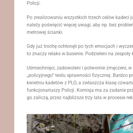
Policji.
Po zrealizowaniu wszystkich trzech celów kadeci j
należy poświęcić więcej uwagi, aby np. bez probl
metrowej ścianki.
Gdy już trochę ochłonęli po tych emocjach i wycz
to znaczy relaks w basenie. Podzieleni na zespoły 
Uśmiechnięci, zadowoleni i potwornie zmęczeni, w
„policyjnego” testu sprawności fizycznej. Bardzo p
kwietniu kadetów z PLO, a zwłaszcza klasę czwart
funkcjonariuszy Policji. Komisja ma za zadanie pr
go zaliczą, przez najbliższe trzy lata w procesie rek