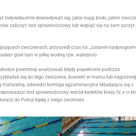
uż indywidualnie dowiadywali się, jakie mają braki, jakim ćwic
emów zaliczyć test sprawnościowy lub wspiąć się na sam szczyt 
erpujących ćwiczeniach, przyszedł czas na „zadanie nadprogram
kadeci grali tam w piłkę wodną tzw.
waterpolo
.
 drodze powrotnej analizowali błędy popełnione podczas
rzykładali się do tego ćwiczenia, bowiem w marcu lub najpóźnie
ą maturalną, odwiedzi komisja egzaminacyjna składająca się z
zeprowadzić test sprawnościowy wśród kadetów klasy IV, a ci kt
rutacji do Policji będą z niego zwolnieni.