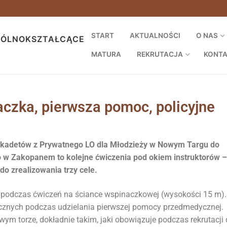
START
AKTUALNOŚCI
O NAS
GÓLNOKSZTAŁCĄCE
MATURA
REKRUTACJA
KONT
aczka, pierwsza pomoc, policyjne
kadetów z Prywatnego LO dla Młodzieży w Nowym Targu do
w Zakopanem to kolejne ćwiczenia pod okiem instruktorów –
o zrealizowania trzy cele.
o podczas ćwiczeń na ściance wspinaczkowej (wysokości 15 m).
niecznych podczas udzielania pierwszej pomocy przedmedycznej.
m torze, dokładnie takim, jaki obowiązuje podczas rekrutacji