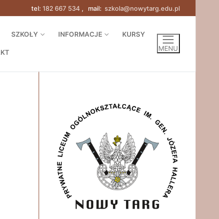
tel:
182 667 534
, mail:
szkola@nowytarg.edu.pl
SZKOŁY
INFORMACJE
KURSY
MENU
AKT