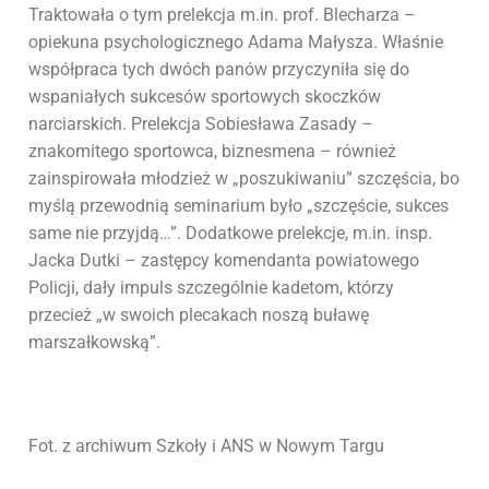
Traktowała o tym prelekcja m.in. prof. Blecharza –
opiekuna psychologicznego Adama Małysza. Właśnie
współpraca tych dwóch panów przyczyniła się do
wspaniałych sukcesów sportowych skoczków
narciarskich. Prelekcja Sobiesława Zasady –
znakomitego sportowca, biznesmena – również
zainspirowała młodzież w „poszukiwaniu” szczęścia, bo
myślą przewodnią seminarium było „szczęście, sukces
same nie przyjdą…”. Dodatkowe prelekcje, m.in. insp.
Jacka Dutki – zastępcy komendanta powiatowego
Policji, dały impuls szczególnie kadetom, którzy
przecież „w swoich plecakach noszą buławę
marszałkowską”.
Fot. z archiwum Szkoły i ANS w Nowym Targu