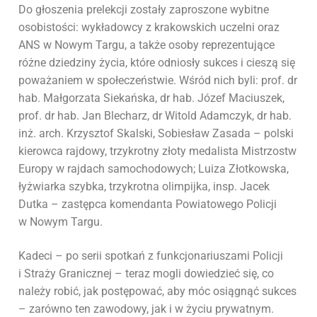
Do głoszenia prelekcji zostały zaproszone wybitne
osobistości: wykładowcy z krakowskich uczelni oraz
ANS w Nowym Targu, a także osoby reprezentujące
różne dziedziny życia, które odniosły sukces i cieszą się
poważaniem w społeczeństwie. Wśród nich byli: prof. dr
hab. Małgorzata Siekańska, dr hab. Józef Maciuszek,
prof. dr hab. Jan Blecharz, dr Witold Adamczyk, dr hab.
inż. arch. Krzysztof Skalski, Sobiesław Zasada – polski
kierowca rajdowy, trzykrotny złoty medalista Mistrzostw
Europy w rajdach samochodowych; Luiza Złotkowska,
łyżwiarka szybka, trzykrotna olimpijka, insp. Jacek
Dutka – zastępca komendanta Powiatowego Policji
w Nowym Targu.
Kadeci – po serii spotkań z funkcjonariuszami Policji
i Straży Granicznej – teraz mogli dowiedzieć się, co
należy robić, jak postępować, aby móc osiągnąć sukces
– zarówno ten zawodowy, jak i w życiu prywatnym.