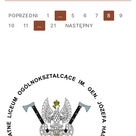
POPRZEDNI
1
…
5
6
7
8
9
10
11
…
21
NASTĘPNY